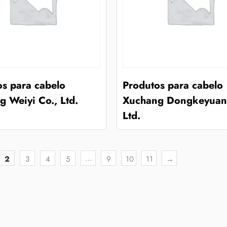
os para cabelo
Produtos para cabelo
 Weiyi Co., Ltd.
Xuchang Dongkeyuan 
Ltd.
…
2
3
4
5
9
10
11
→