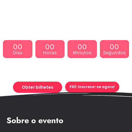
Conheça mais de 1.000 expositores e 50.000 profissionais
em um espaço de exposição de 22.000 m2!
Feira começa em
00
00
00
00
Dias
Horas
Minutos
Segundos
Obter bilhetes
PRÉ-Inscreva-se agora!
Sobre o evento