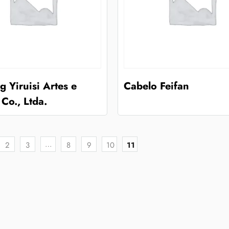
 Yiruisi Artes e
Cabelo Feifan
 Co., Ltda.
…
2
3
8
9
10
11