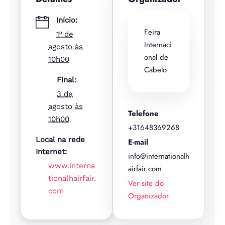
d
a
Início:
Feira
1º de
d
Internaci
agosto às
e
onal de
10h00
Cabelo
Final:
3 de
agosto às
Telefone
10h00
+31648369268
Local na rede
E-mail
Internet:
info@internationalh
www.interna
airfair.com
tionalhairfair.
Ver site do
com
Organizador