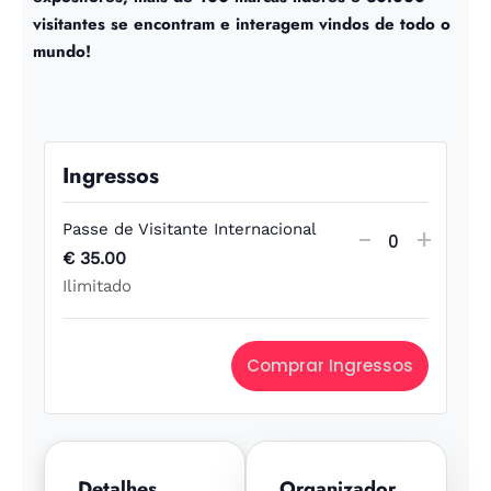
visitantes se encontram e interagem vindos de todo o
mundo!
Ingressos
Passe de Visitante Internacional
-
+
Q
€
35.00
Ilimitado
u
a
Comprar Ingressos
n
t
i
Detalhes
Organizador