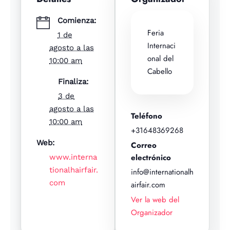
a
d
Comienza:
Feria
1 de
Internaci
agosto a las
onal del
10:00 am
Cabello
Finaliza:
3 de
agosto a las
Teléfono
10:00 am
+31648369268
Web:
Correo
electrónico
www.interna
tionalhairfair.
info@internationalh
com
airfair.com
Ver la web del
Organizador