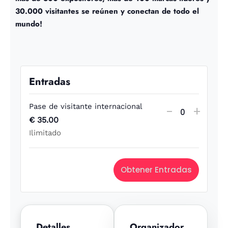
30.000 visitantes se reúnen y conectan de todo el
mundo!
Entradas
Pase de visitante internacional
-
+
C
€
35.00
Ilimitado
a
n
Obtener Entradas
t
i
d
Detalles
Organizador