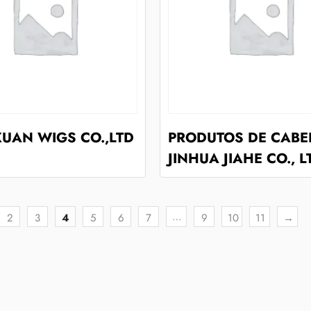
UAN WIGS CO.,LTD
PRODUTOS DE CABE
JINHUA JIAHE CO., L
…
2
3
4
5
6
7
9
10
11
→