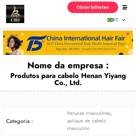
Obter bilhetes
PT
EN
ES
Nome da empresa :
Produtos para cabelo Henan Yiyang
Co., Ltd.
Perucas masculinas
,
Categoria :
aplique de cabelo
masculino