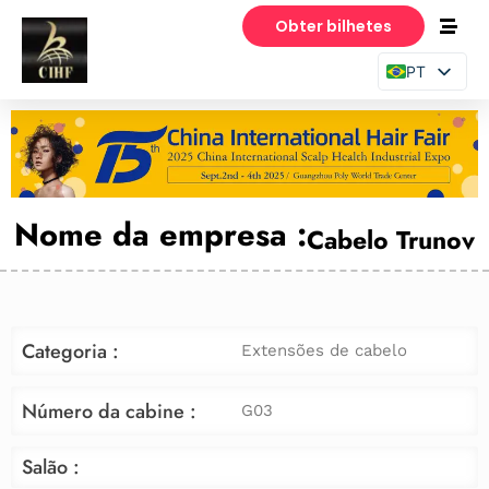
Obter bilhetes
PT
EN
ES
Nome da empresa :
Cabelo Trunov
Categoria :
Extensões de cabelo
Número da cabine :
G03
Salão :