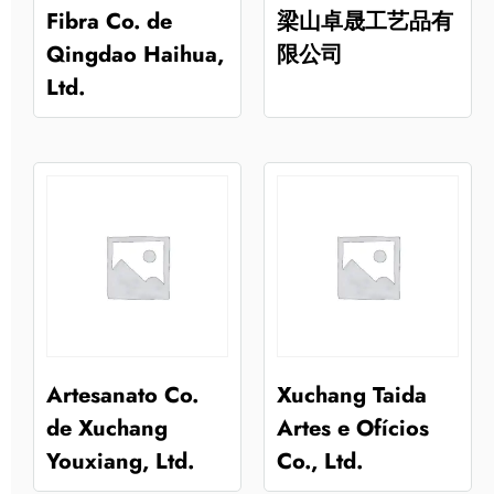
Fibra Co. de
梁山卓晟工艺品有
Qingdao Haihua,
限公司
Ltd.
Artesanato Co.
Xuchang Taida
de Xuchang
Artes e Ofícios
Youxiang, Ltd.
Co., Ltd.