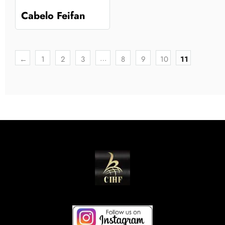
Cabelo Feifan
…
←
1
2
3
8
9
10
11