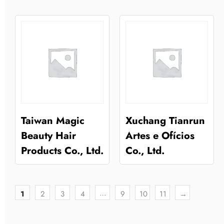
Taiwan Magic
Xuchang Tianrun
Beauty Hair
Artes e Ofícios
Products Co., Ltd.
Co., Ltd.
…
1
2
3
4
9
10
11
→