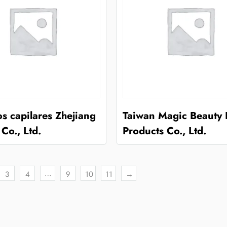
s capilares Zhejiang
Taiwan Magic Beauty 
Co., Ltd.
Products Co., Ltd.
…
3
4
9
10
11
→