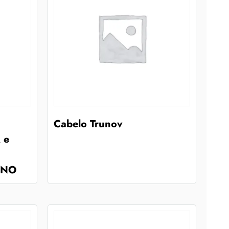
Cabelo Trunov
 e
INO