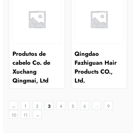
Produtos de
Qingdao
cabelo Co. de
Fazhiguan Hair
Xuchang
Products CO.,
Qingmai, Ltd
Ltd.
…
←
1
2
3
4
5
6
9
10
11
→