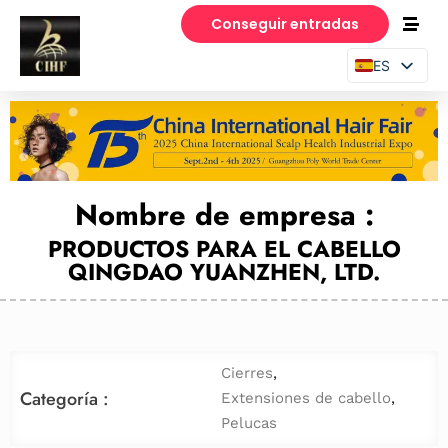
Conseguir entradas
ES
EN
PT
Nombre de empresa :
PRODUCTOS PARA EL CABELLO
QINGDAO YUANZHEN, LTD.
Cierres
,
Categoría :
Extensiones de cabello
,
Pelucas