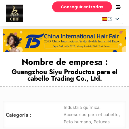
Conseguir entradas
ES
EN
PT
Nombre de empresa :
Guangzhou Siyu Productos para el
cabello Trading Co., Ltd.
Industria química
,
Categoría :
Accesorios para el cabello
,
Pelo humano
,
Pelucas