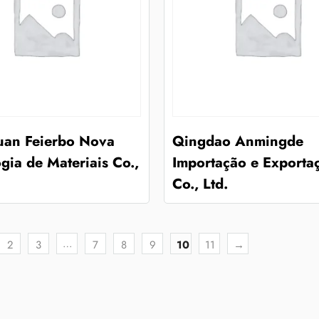
an Feierbo Nova
Qingdao Anmingde
gia de Materiais Co.,
Importação e Exporta
Co., Ltd.
…
2
3
7
8
9
10
11
→